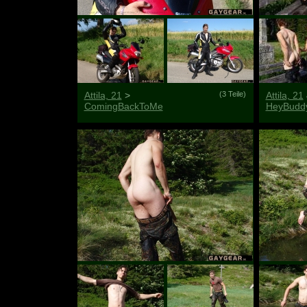
Attila, 21
>
(3 Teile)
Attila, 21
ComingBackToMe
HeyBudd