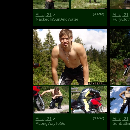
Attila, 21
>
(3 Teile)
Attila, 21
NackedInSunAndWater
FullyClo
Attila, 21
>
(3 Teile)
Attila, 21
ALongWayToGo
SunBath