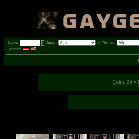
Suche:
Jungs:
Themen:
Sprache:
|
Colin, 24
>
G